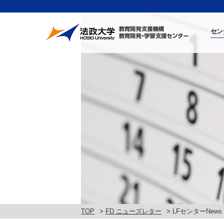
セン
TOP
FD ニューズレター
LFセンターNews