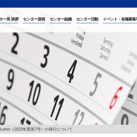
ター長 挨拶
センター規程
センター組織
センター活動
イベント・各種募集
 Letter（2023年度第7号）の発行について