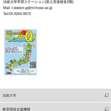
法政大学学習ステーション(富士見坂校舎2階)
Mail: l-station-g@ml.hosei.ac.jp
Tel:03-3264-9072
法政大学
教育開発支援機構