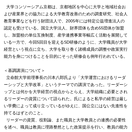
大学コンソーシアム京都は、京都地区を中心に大学と地域社会お
よび産業界との協力による大学教育改善のための調査研究、社会人
教育事業などを行う財団法人で、2005年には特定公益増進法人の
認定も受けている。国立大学法人、財界団体も含め55団体が加盟
し、加盟校の単位互換制度、産学連携事業等幅広く活動を展開して
いる一方で、今回5回目を迎えるSD研修のように、大学職員が大学
経営という視点に立ち、大学を取り巻く諸構成員の調整や政策実行
能力を身につけることを目的にそった研修会も例年行われている。
＜基調講演について＞
立命館大学前理事長の川本八郎氏より「大学運営におけるリーダ
ーシップと大学改革」というテーマでの講演であった。リーダーシ
ップとは何かを大学経営の視点からとらえ、大学組織に必要とされ
るリーダーの資質について語られた。氏によると私学の経営は厳し
い学費によって成り立っているがゆえに、国公立にはない先進性を
持てるはずとのこと。
リーダーの資質、役割論、また職員と大学教員との連携の必要性
を述べ、職員は教員に理路整然とした政策提示を行い、教員の能力