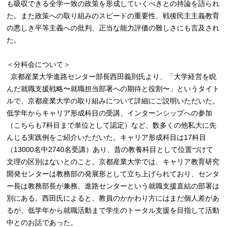
も吸収できる全学一致の政策を形成していくべきとの持論を語られ
た。また政策への取り組みのスピードの重要性、戦後民主主義教育
の悪しき平等主義への批判、正当な能力評価の難しさにも言及され
た。
＜分科会について＞
京都産業大学進路センター部長西田義則氏より、「大学経営を睨
んだ就職支援戦略〜就職担当部署への期待と役割〜」というタイト
ルで、京都産業大学の取り組みについて詳細にご説明いただいた。
低学年からキャリア形成科目の受講、インターンシップへの参加
（こちらも7科目まで単位として認定）など、数多くの他私大に先
んじる実践例をご紹介いただいた。キャリア形成科目は17科目
（13000名中2740名受講）あり、昔の教養科目として位置づけて
文理の区別はないとのこと。京都産業大学では、キャリア教育研究
開発センターは教務部の発展形として立ち上げられており、センタ
ー長は教務部長が兼務。進路センターという就職支援直結の部署は
別にある。西田氏によると、教員のかかわり方にはまだ個人差があ
るが、低学年から就職活動まで学生のトータル支援を目指して活動
中とのお話であった。